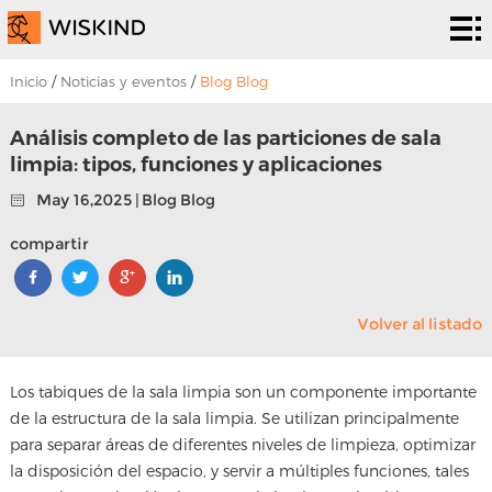
Sistema
de sala
Servicios
Inicio
/
Noticias y eventos
/
Blog Blog
limpia
de la
Soluciones
Análisis completo de las particiones de sala
limpia: tipos, funciones y aplicaciones
CPE
soluciones
proyectos
May 16,2025 | Blog Blog
Sobre
compartir
nosotros
Noticias
Volver al listado
y
Póngase
eventos
en
Los tabiques de la sala limpia son un componente importante
de la estructura de la sala limpia. Se utilizan principalmente
contacto
para separar áreas de diferentes niveles de limpieza, optimizar
la disposición del espacio, y servir a múltiples funciones, tales
con