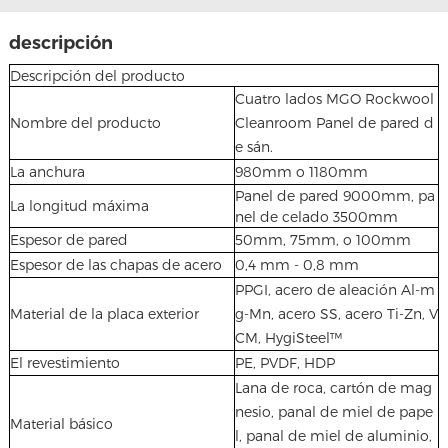
descripción
Descripción del producto
Cuatro lados MGO Rockwool
Nombre del producto
Cleanroom Panel de pared d
e sán.
La anchura
980mm o 1180mm
Panel de pared 9000mm, pa
La longitud máxima
nel de celado 3500mm
Espesor de pared
50mm, 75mm, o 100mm
Espesor de las chapas de acero
0,4 mm - 0,8 mm
PPGI, acero de aleación Al-m
Material de la placa exterior
g-Mn, acero SS, acero Ti-Zn, V
CM, HygiSteel™
El revestimiento
PE, PVDF, HDP
Lana de roca, cartón de mag
nesio, panal de miel de pape
Material básico
l, panal de miel de aluminio,