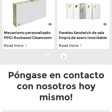
Mecanismo personalizado
Paneles Sandwich de sala
PPGI Rockwool Cleanroom
limpia de acero inoxidable
Wall Panel para fábrica de
304 personalizados hechos
Read more
Read more
alimentos
a mano para depósito de
alimentos con ISO9001
Póngase en contacto
con nosotros hoy
mismo!