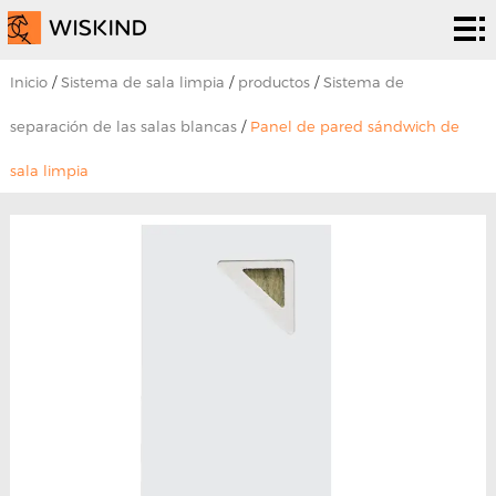
Sistema
de sala
Servicios
Inicio
/
Sistema de sala limpia
/
productos
/
Sistema de
limpia
de la
Soluciones
separación de las salas blancas
/
Panel de pared sándwich de
sala limpia
CPE
soluciones
proyectos
Sobre
nosotros
Noticias
y
Póngase
eventos
en
contacto
con