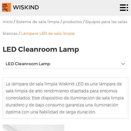
Sistema
de sala
Servicios
Inicio
/
Sistema de sala limpia
/
productos
/
Equipos para las salas
limpia
de la
Soluciones
blancas
/
Lámpara LED de sala limpia
CPE
soluciones
proyectos
LED Cleanroom Lamp
Sobre
LED Cleanroom Lamp
nosotros
Noticias
La lámpara de sala limpia Wiskind LED es una lámpara de
y
Póngase
sala limpia de alto rendimiento diseñada para entornos
controlados. Este dispositivo de iluminación de sala limpia
eventos
en
duradero y de bajo consumo garantiza una iluminación
óptima con una fiabilidad de larga duración.
contacto
con