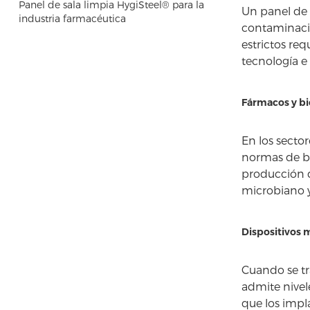
Panel de sala limpia HygiSteel® para la
Un panel de 
industria farmacéutica
contaminació
estrictos req
tecnología e
Fármacos y bi
En los secto
normas de bu
producción d
microbiano 
Dispositivos 
Cuando se tr
admite nivele
que los impl