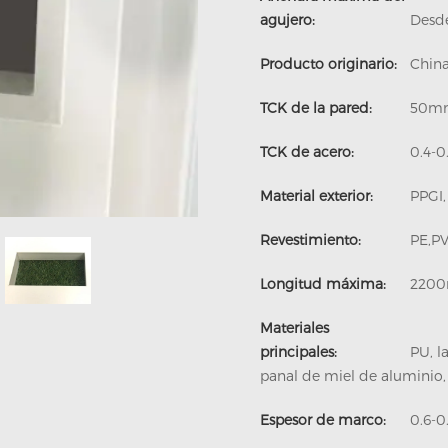
agujero:
Desd
Producto originario:
Chin
Electrónica y semiconductores
Solución de deshumidificación
PIR Multi-Use Sandwich Panel
Soluciones de puertas frigoríficmth
TCK de la pared:
50m
TCK de acero:
0.4-
Material exterior:
PPGI,
Revestimiento:
PE,P
Longitud máxima:
220
Materiales
principales:
PU, l
panal de miel de aluminio, 
Espesor de marco:
0.6-