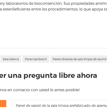
ry laboratorios de biocontención. Sus propiedades antimi
 esterilieficiente entre los procedimientos, lo que apoya t
Sala blanca
Panel sandwich
Pared divisoria de sala limpia de alumi
r una pregunta libre ahora
s en contacto con usted lo antes posible!
Panel de pared de la sala limpia prefabricado de apertur