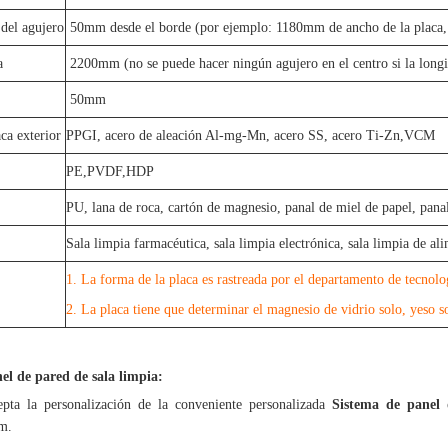
el agujero
50mm desde el borde (por ejemplo: 1180mm de ancho de la plac
a
2200mm (no se puede hacer ningún agujero en el centro si la longi
50mm
aca exterior
PPGI, acero de aleación Al-mg-Mn, acero SS, acero Ti-Zn,VCM
PE,PVDF,HDP
PU, lana de roca, cartón de magnesio, panal de miel de papel, pan
Sala limpia farmacéutica, sala limpia electrónica, sala limpia de ali
1. La forma de la placa es rastreada por el departamento de tecnolo
2. La placa tiene que determinar el magnesio de vidrio solo, yeso so
el de pared de sala limpia:
ta la personalización de la conveniente personalizada
Sistema de panel 
m.