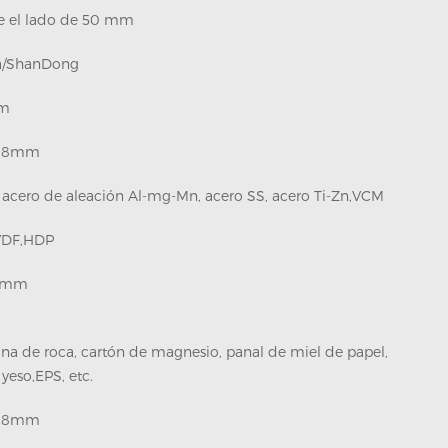
e el lado de 50 mm
a/ShanDong
m
0.8mm
 acero de aleación Al-mg-Mn, acero SS, acero Ti-Zn,VCM
VDF,HDP
0mm
ana de roca, cartón de magnesio, panal de miel de papel,
yeso,EPS, etc.
0.8mm