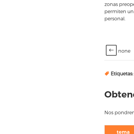
zonas preope
permiten una
personal.
none
Etiquetas:
Obtene
Nos pondremo
tema