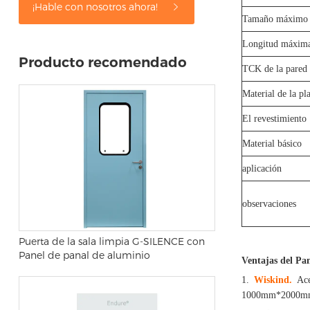
¡Hable con nosotros ahora!
Tamaño máximo d
Longitud máxim
Producto recomendado
TCK de la pared
Material de la pl
El revestimiento
Material básico
aplicación
observaciones
Puerta de la sala limpia G-SILENCE con
Panel de panal de aluminio
Ventajas del Pan
1.
Wiskind.
Acep
1000mm*2000m