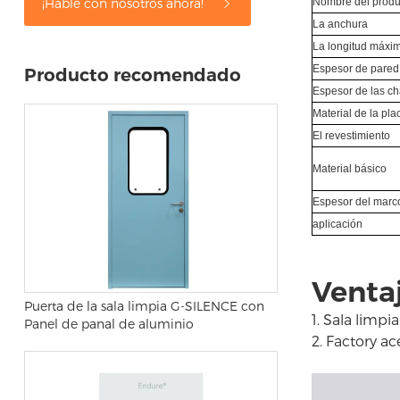
¡Hable con nosotros ahora!
Nombre del prod
La anchura
La longitud máxi
Espesor de pare
Producto recomendado
Espesor de las c
Material de la pla
El revestimiento
Material básico
Espesor del marc
aplicación
Venta
Puerta de la sala limpia G-SILENCE con
1. Sala limpi
Panel de panal de aluminio
2. Factory a