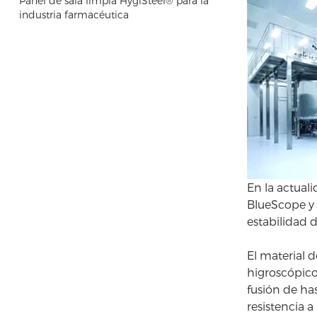
Panel de sala limpia HygiSteel® para la
industria farmacéutica
En la actual
BlueScope y 
estabilidad 
El material 
higroscópico
fusión de ha
resistencia a