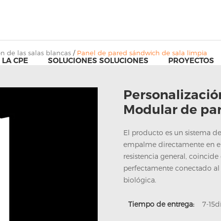
n de las salas blancas
/
Panel de pared sándwich de sala limpia
 LA CPE
SOLUCIONES SOLUCIONES
PROYECTOS
Personalizació
Modular de par
El producto es un sistema d
empalme directamente en el s
resistencia general, coincide 
perfectamente conectado al p
biológica.
Tiempo de entrega:
7-15d