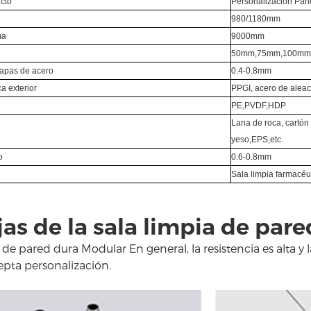
ucto
Personalización Pane
980/1180mm
ma
9000mm
d
50mm,75mm,100m
hapas de acero
0.4-0.8mm
ca exterior
PPGI, acero de alea
PE,PVDF,HDP
Lana de roca, cartón
yeso,EPS,etc.
o
0.6-0.8mm
Sala limpia farmacéut
jas de la sala limpia de par
a de pared dura Modular En general, la resistencia es alta y 
cepta personalización.