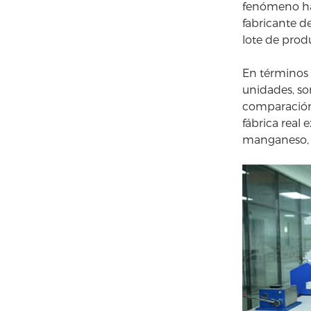
fenómeno ha
fabricante d
lote de prod
En términos 
unidades, som
comparación 
fábrica real
manganeso, p