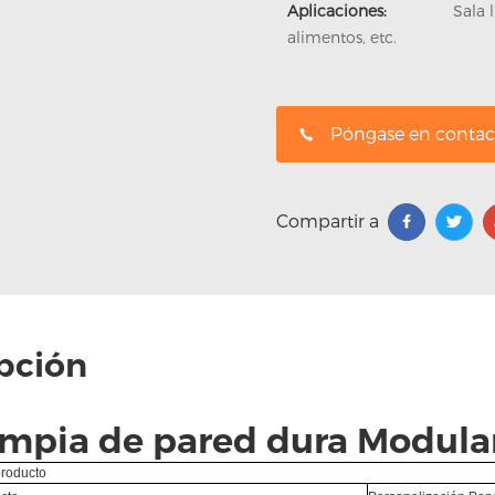
Aplicaciones:
Sala 
alimentos, etc.
Póngase en contac
Compartir a
pción
limpia de pared dura Modula
producto