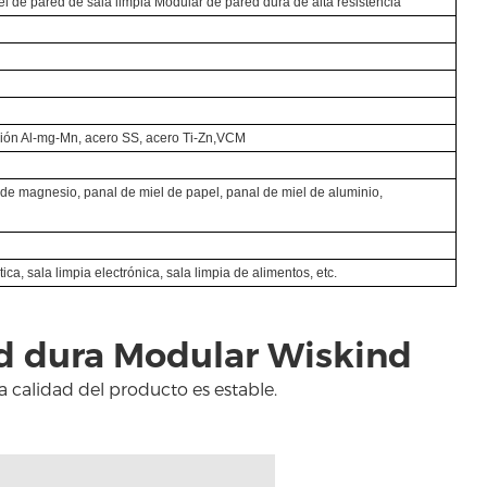
l de pared de sala limpia Modular de pared dura de alta resistencia
m
ción Al-mg-Mn, acero SS, acero Ti-Zn,VCM
 de magnesio, panal de miel de papel, panal de miel de aluminio,
ica, sala limpia electrónica, sala limpia de alimentos, etc.
ed dura Modular Wiskind
la calidad del producto es estable.