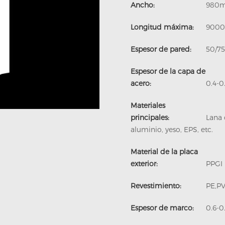
Ancho:
980
Longitud máxima:
900
Electrónica y semiconductores
Solución de deshumidificación
PIR Multi-Use Sandwich Panel
Soluciones de puertas frigoríficmth
Espesor de pared:
50/7
Espesor de la capa de
acero:
0.4-
Materiales
principales:
Lana 
aluminio, yeso, EPS, etc.
Material de la placa
exterior:
PPGI
Revestimiento:
PE,P
Espesor de marco:
0.6-