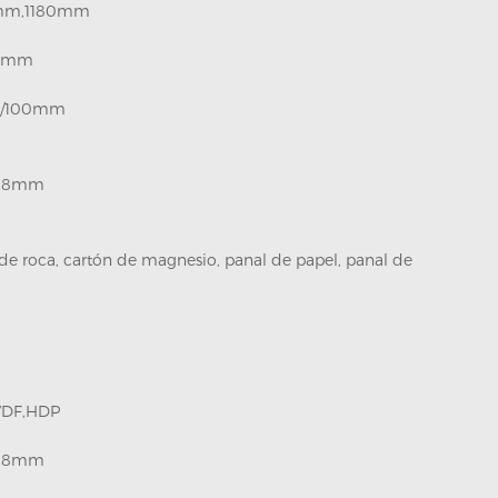
mm,1180mm
0mm
5/100mm
0.8mm
de roca, cartón de magnesio, panal de papel, panal de
VDF,HDP
0.8mm