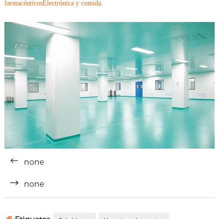
farmacéuticos
Electrónica y comida.
none
none