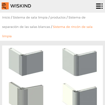
Sistema
de sala
Servicios
Inicio
/
Sistema de sala limpia
/
productos
/
Sistema de
limpia
de la
Soluciones
separación de las salas blancas
/
Sistema de rincón de sala
limpia
CPE
soluciones
proyectos
Sobre
nosotros
Noticias
y
Póngase
eventos
en
contacto
con