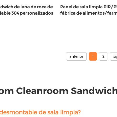
dwich de lana de roca de
Panel de sala limpia PIR/
dable 304 personalizados
fábrica de alimentos/far
anterior
1
2
s
oom Cleanroom Sandwich 
 desmontable de sala limpia?