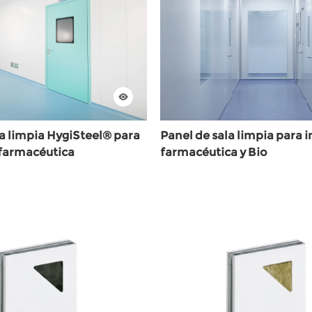
Electrónica y semiconductores
Solución de deshumidificación
PIR Multi-Use Sandwich Panel
Soluciones de puertas frigoríficmth
la limpia HygiSteel® para
Panel de sala limpia para 
a farmacéutica
farmacéutica y Bio