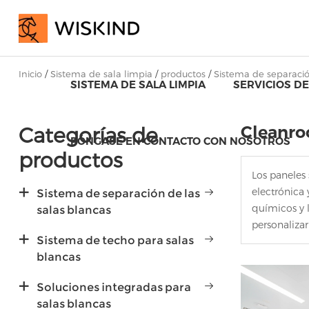
Inicio
/
Sistema de sala limpia
/
productos
/
Sistema de separació
SISTEMA DE SALA LIMPIA
SERVICIOS DE
Categorías de
Cleanro
PÓNGASE EN CONTACTO CON NOSOTROS
productos
Los paneles 
electrónica 
Sistema de separación de las
químicos y 
salas blancas
personalizar
Sistema de techo para salas
blancas
Soluciones integradas para
salas blancas