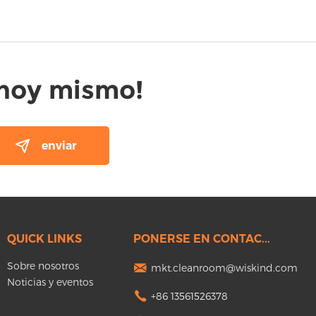
 hoy mismo!
QUICK LINKS
PONERSE EN CONTAC...
Sobre nosotros
mkt.cleanroom@wiskind.com
Noticias y eventos
+86 13561526378