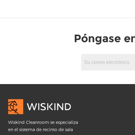
Póngase en
Wiskind Cleanroom se especializa
en el sistema de recinto de sala