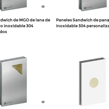
ndwich de MGO de lana de
Paneles Sandwich de pana
ro inoxidable 304
inoxidable 304 personaliz
ados