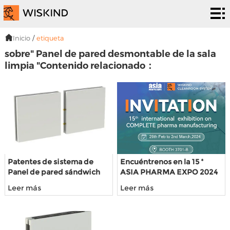
Sistema
de sala
Servicios
Inicio
/
etiqueta
sobre" Panel de pared desmontable de la sala
limpia
de la
Soluciones
limpia "Contenido relacionado：
CPE
soluciones
proyectos
Sobre
nosotros
Noticias
y
Póngase
Patentes de sistema de
Encuéntrenos en la 15 ª
Panel de pared sándwich
ASIA PHARMA EXPO 2024
eventos
en
desprendible para sala
Leer más
Leer más
limpia electrónica
contacto
con