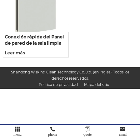
nosotros
Conexión rápida del Panel
de pared de la sala limpia
con perfil de aluminio
Leer más
Shandong Wiskind Clean Technology Co.,Ltd. (en inglés). Todos los
derechos reservados.
Política de privacidad
Mapa del sitio
menu
phone
quote
email