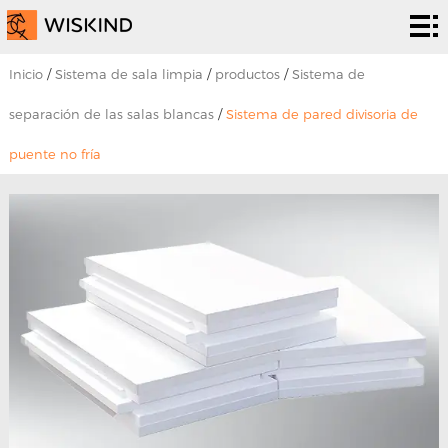
Sistema
de sala
Servicios
Inicio
/
Sistema de sala limpia
/
productos
/
Sistema de
limpia
de la
Soluciones
separación de las salas blancas
/
Sistema de pared divisoria de
puente no fría
CPE
soluciones
proyectos
Sobre
nosotros
Noticias
y
Póngase
eventos
en
contacto
con